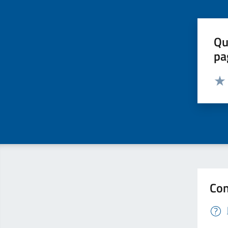
Qu
pa
Valut
Valu
Con