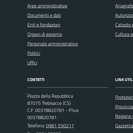
Aree amministrative
Anagrafe 
Documenti e dati
Autorizza
Enti e fondazioni
Catasto e
Organi di governo
Cultura 
Personale amministrativo
Politici
Uffici
CONTATTI
LINK UTIL
Piazza della Repubblica
Protezion
87075 Trebisacce (CS)
Provinci
C.F. 00378820781 - P.Iva:
Regione
00378820781
Telefono:
0981 550211
Gazzetta 