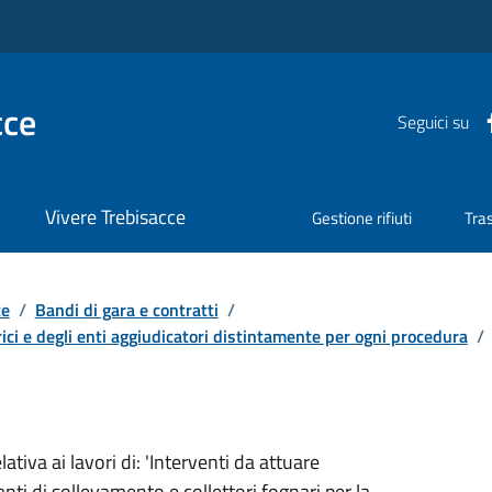
cce
Seguici su
Vivere Trebisacce
Gestione rifiuti
Tra
te
/
Bandi di gara e contratti
/
ici e degli enti aggiudicatori distintamente per ogni procedura
/
tiva ai lavori di: 'Interventi da attuare
nti di sollevamento e collettori fognari per la