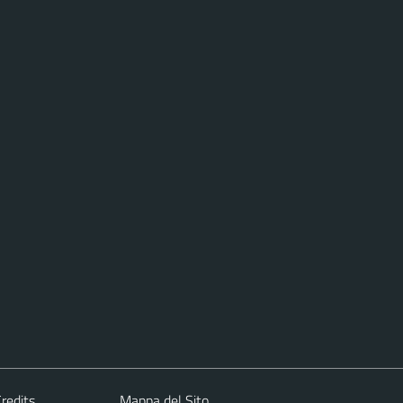
redits
Mappa del Sito