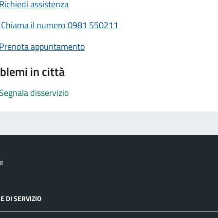
Richiedi assistenza
Chiama il numero 0981 550211
Prenota appuntamento
blemi in città
Segnala disservizio
e
E DI SERVIZIO