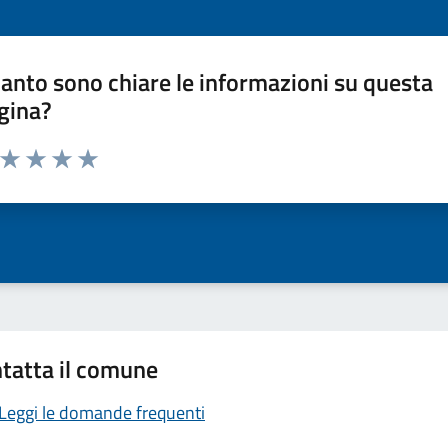
anto sono chiare le informazioni su questa
gina?
a da 1 a 5 stelle la pagina
ta 1 stelle su 5
Valuta 2 stelle su 5
Valuta 3 stelle su 5
Valuta 4 stelle su 5
Valuta 5 stelle su 5
tatta il comune
Leggi le domande frequenti