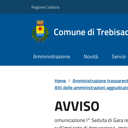
Regione Calabria
Comune di Trebisa
Amministrazione
Novità
Servizi
Home
/
Amministrazione trasparen
Atti delle amministrazioni aggiudicatr
AVVISO
omunicazione I° Seduta di Gara rela
sull'impianto di depurazione, impia