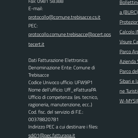
Fax: 0981 58388
Bollettin
E-mail:
a (BURC)
Protezion
PEC:
Calcolo 
Visure Ca
Parco Arc
Dati Fatturazione Elettronica:
Azienda 
Denominazione Ente: Comune di
Parco del
Trebisacce
Sibari e 
Codice Univoco ufficio: UFW9P1
Nome dell'ufficio: Uff_eFatturaPA
ne Turist
Ufficio di competenza: (es. tecnico,
W-MYSI
ragioneria, manutenzione, ecc..)
Cod. fisc. del servizio di F.E.:
00378820781
Indirizzo PEC a cui destinare i files:
sdi01@pec.fatturapa.it