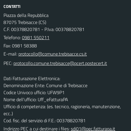
CONTATTI
Piazza della Repubblica
87075 Trebisacce (CS)
C.F. 00378820781 - P.Iva: 00378820781
Telefono:
0981 550211
Fax: 0981 58388
E-mail:
PEC:
Dati Fatturazione Elettronica:
Denominazione Ente: Comune di Trebisacce
Codice Univoco ufficio: UFW9P1
Nome dell'ufficio: Uff_eFatturaPA
Ufficio di competenza: (es. tecnico, ragioneria, manutenzione,
ecc..)
Cod. fisc. del servizio di F.E.: 00378820781
Indirizzo PEC a cui destinare i files:
sdi01@pec.fatturapa.it