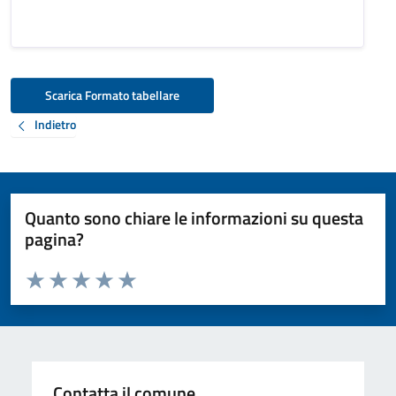
Scarica Formato tabellare
Indietro
Quanto sono chiare le informazioni su questa
pagina?
Valuta da 1 a 5 stelle la pagina
Valuta 1 stelle su 5
Valuta 2 stelle su 5
Valuta 3 stelle su 5
Valuta 4 stelle su 5
Valuta 5 stelle su 5
Contatta il comune