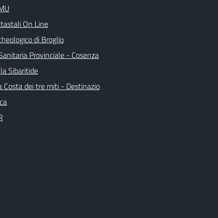
IMU
tastali On Line
heologico di Broglio
Sanitaria Provinciale - Cosenza
la Sibaritide
la Costa dei tre miti - Destinazio
ica
R