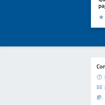
pa
Valut
Valu
Con