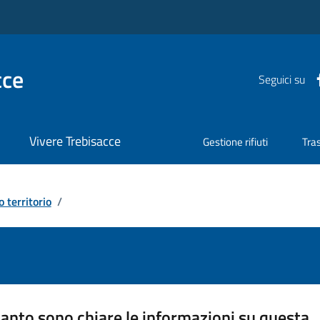
cce
Seguici su
Vivere Trebisacce
Gestione rifiuti
Tra
o territorio
/
anto sono chiare le informazioni su questa