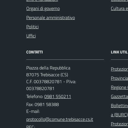
Organi di governo
Cultura 
Personale amministrativo
Politici
Uffici
CONTATTI
LINK UTIL
Piazza della Repubblica
Protezion
87075 Trebisacce (CS)
Provinci
C.F. 00378820781 - P.Iva:
Regione
00378820781
Telefono:
0981 550211
Gazzetta 
Fax: 0981 58388
Bollettin
E-mail:
a (BURC)
Protezion
PEC: