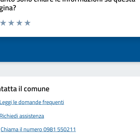
gina?
a da 1 a 5 stelle la pagina
ta 1 stelle su 5
Valuta 2 stelle su 5
Valuta 3 stelle su 5
Valuta 4 stelle su 5
Valuta 5 stelle su 5
tatta il comune
Leggi le domande frequenti
Richiedi assistenza
Chiama il numero 0981 550211