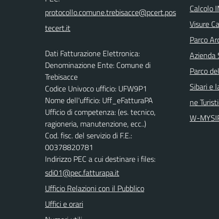
Calcolo 
Visure Ca
Parco Arc
Dati Fatturazione Elettronica:
Azienda 
Denominazione Ente: Comune di
Parco del
Trebisacce
Sibari e 
Codice Univoco ufficio: UFW9P1
Nome dell'ufficio: Uff_eFatturaPA
ne Turist
Ufficio di competenza: (es. tecnico,
W-MYSI
ragioneria, manutenzione, ecc..)
Cod. fisc. del servizio di F.E.:
00378820781
Indirizzo PEC a cui destinare i files:
sdi01@pec.fatturapa.it
Ufficio Relazioni con il Pubblico
Uffici e orari