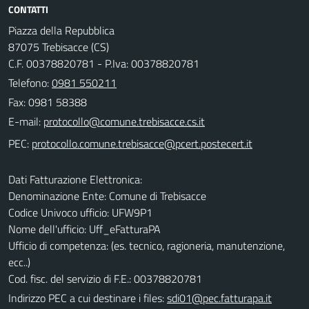
CONTATTI
Piazza della Repubblica
87075 Trebisacce (CS)
C.F. 00378820781 - P.Iva: 00378820781
Telefono:
0981 550211
Fax: 0981 58388
E-mail:
PEC:
Dati Fatturazione Elettronica:
Denominazione Ente: Comune di Trebisacce
Codice Univoco ufficio: UFW9P1
Nome dell'ufficio: Uff_eFatturaPA
Ufficio di competenza: (es. tecnico, ragioneria, manutenzione,
ecc..)
Cod. fisc. del servizio di F.E.: 00378820781
Indirizzo PEC a cui destinare i files:
sdi01@pec.fatturapa.it