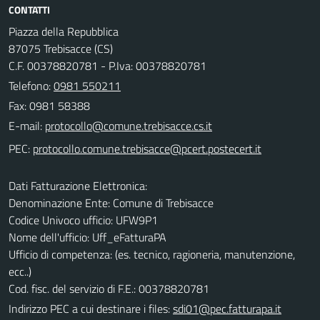
CONTATTI
Piazza della Repubblica
87075 Trebisacce (CS)
C.F. 00378820781 - P.Iva: 00378820781
Telefono:
0981 550211
Fax: 0981 58388
E-mail:
PEC:
Dati Fatturazione Elettronica:
Denominazione Ente: Comune di Trebisacce
Codice Univoco ufficio: UFW9P1
Nome dell'ufficio: Uff_eFatturaPA
Ufficio di competenza: (es. tecnico, ragioneria, manutenzione,
ecc..)
Cod. fisc. del servizio di F.E.: 00378820781
Indirizzo PEC a cui destinare i files:
sdi01@pec.fatturapa.it