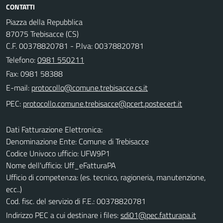
CONTATTI
Piazza della Repubblica
87075 Trebisacce (CS)
C.F. 00378820781 - P.Iva: 00378820781
Telefono:
0981 550211
Fax: 0981 58388
E-mail:
PEC:
Dati Fatturazione Elettronica:
Denominazione Ente: Comune di Trebisacce
Codice Univoco ufficio: UFW9P1
Nome dell'ufficio: Uff_eFatturaPA
Ufficio di competenza: (es. tecnico, ragioneria, manutenzione,
ecc..)
Cod. fisc. del servizio di F.E.: 00378820781
Indirizzo PEC a cui destinare i files:
sdi01@pec.fatturapa.it