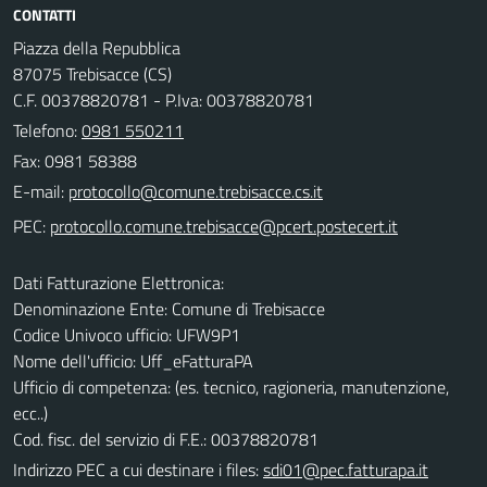
CONTATTI
Piazza della Repubblica
87075 Trebisacce (CS)
C.F. 00378820781 - P.Iva: 00378820781
Telefono:
0981 550211
Fax: 0981 58388
E-mail:
PEC:
Dati Fatturazione Elettronica:
Denominazione Ente: Comune di Trebisacce
Codice Univoco ufficio: UFW9P1
Nome dell'ufficio: Uff_eFatturaPA
Ufficio di competenza: (es. tecnico, ragioneria, manutenzione,
ecc..)
Cod. fisc. del servizio di F.E.: 00378820781
Indirizzo PEC a cui destinare i files:
sdi01@pec.fatturapa.it