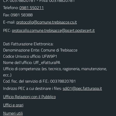
C.F. 00378820781 - P.Iva: 00378820781
Telefono:
0981 550211
Fax: 0981 58388
E-mail:
PEC:
Dati Fatturazione Elettronica:
Denominazione Ente: Comune di Trebisacce
Codice Univoco ufficio: UFW9P1
Nome dell'ufficio: Uff_eFatturaPA
Ufficio di competenza: (es. tecnico, ragioneria, manutenzione,
ecc..)
Cod. fisc. del servizio di F.E.: 00378820781
Indirizzo PEC a cui destinare i files:
sdi01@pec.fatturapa.it
Ufficio Relazioni con il Pubblico
Uffici e orari
Numeri utili