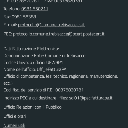
C.F. 00378820781 - P.Iva: 00378820781
Telefono:
0981 550211
Fax: 0981 58388
E-mail:
PEC:
Dati Fatturazione Elettronica:
Denominazione Ente: Comune di Trebisacce
Codice Univoco ufficio: UFW9P1
Nome dell'ufficio: Uff_eFatturaPA
Ufficio di competenza: (es. tecnico, ragioneria, manutenzione,
ecc..)
Cod. fisc. del servizio di F.E.: 00378820781
Indirizzo PEC a cui destinare i files:
sdi01@pec.fatturapa.it
Ufficio Relazioni con il Pubblico
Uffici e orari
Numeri utili