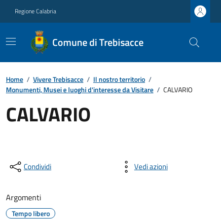
Regione Calabria
Comune di Trebisacce
Home
/
Vivere Trebisacce
/
Il nostro territorio
/
Monumenti, Musei e luoghi d'interesse da Visitare
/
CALVARIO
CALVARIO
Condividi
Vedi azioni
Argomenti
Tempo libero