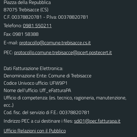
Piazza della Repubblica
87075 Trebisacce (CS)
C.F. 00378820781 - P.Iva: 00378820781
Telefono:
0981 550211
Fax: 0981 58388
E-mail:
PEC:
Dati Fatturazione Elettronica:
Denominazione Ente: Comune di Trebisacce
Codice Univoco ufficio: UFW9P1
Nome dell'ufficio: Uff_eFatturaPA
Ufficio di competenza: (es. tecnico, ragioneria, manutenzione,
ecc..)
Cod. fisc. del servizio di F.E.: 00378820781
Indirizzo PEC a cui destinare i files:
sdi01@pec.fatturapa.it
Ufficio Relazioni con il Pubblico