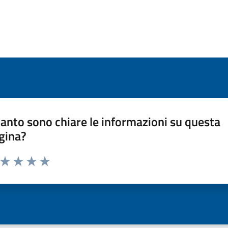
anto sono chiare le informazioni su questa
gina?
a da 1 a 5 stelle la pagina
ta 1 stelle su 5
Valuta 2 stelle su 5
Valuta 3 stelle su 5
Valuta 4 stelle su 5
Valuta 5 stelle su 5