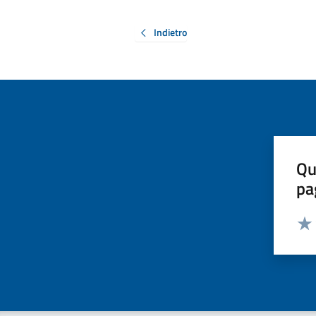
Indietro
Qu
pa
Valut
Valu