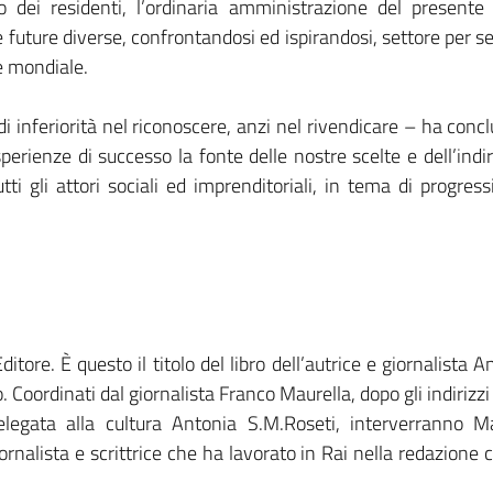
 dei residenti, l’ordinaria amministrazione del presente 
uture diverse, confrontandosi ed ispirandosi, settore per sett
e mondiale.
inferiorità nel riconoscere, anzi nel rivendicare – ha conclu
sperienze di successo la fonte delle nostre scelte e dell’in
ti gli attori sociali ed imprenditoriali, in tema di progres
tore. È questo il titolo del libro dell’autrice e giornalista
 Coordinati dal giornalista Franco Maurella, dopo gli indirizzi
delegata alla cultura Antonia S.M.Roseti, interverranno M
rnalista e scrittrice che ha lavorato in Rai nella redazione