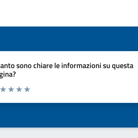
anto sono chiare le informazioni su questa
gina?
a da 1 a 5 stelle la pagina
ta 1 stelle su 5
Valuta 2 stelle su 5
Valuta 3 stelle su 5
Valuta 4 stelle su 5
Valuta 5 stelle su 5