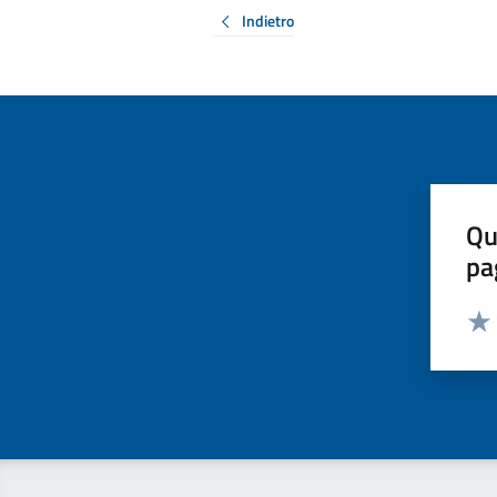
Indietro
Qu
pa
Valut
Valu