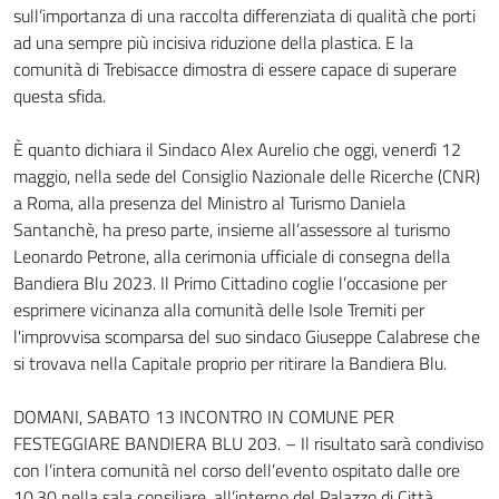
sull’importanza di una raccolta differenziata di qualità che porti
ad una sempre più incisiva riduzione della plastica. E la
comunità di Trebisacce dimostra di essere capace di superare
questa sfida.
È quanto dichiara il Sindaco Alex Aurelio che oggi, venerdì 12
maggio, nella sede del Consiglio Nazionale delle Ricerche (CNR)
a Roma, alla presenza del Ministro al Turismo Daniela
Santanchè, ha preso parte, insieme all’assessore al turismo
Leonardo Petrone, alla cerimonia ufficiale di consegna della
Bandiera Blu 2023. Il Primo Cittadino coglie l’occasione per
esprimere vicinanza alla comunità delle Isole Tremiti per
l'improvvisa scomparsa del suo sindaco Giuseppe Calabrese che
si trovava nella Capitale proprio per ritirare la Bandiera Blu.
DOMANI, SABATO 13 INCONTRO IN COMUNE PER
FESTEGGIARE BANDIERA BLU 203. – Il risultato sarà condiviso
con l’intera comunità nel corso dell’evento ospitato dalle ore
10,30 nella sala consiliare, all’interno del Palazzo di Città.