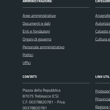
AMMINISTRAZIONE
CATEGORI
Aree amministrative
Anagrafe 
Documenti e dati
Autorizza
Enti e fondazioni
Catasto e
Organi di governo
Cultura 
Personale amministrativo
Politici
Uffici
CONTATTI
LINK UTIL
Piazza della Repubblica
Protezion
87075 Trebisacce (CS)
Provinci
C.F. 00378820781 - P.Iva:
Regione
00378820781