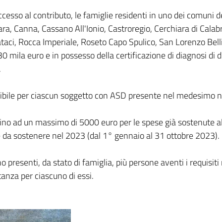
sso al contributo, le famiglie residenti in uno dei comuni de
a, Canna, Cassano All'Ionio, Castroregio, Cerchiara di Calabr
aci, Rocca Imperiale, Roseto Capo Spulico, San Lorenzo Belliz
30 mila euro e in possesso della certificazione di diagnosi di d
.
dibile per ciascun soggetto con ASD presente nel medesimo nu
e fino ad un massimo di 5000 euro per le spese già sostenute 
 da sostenere nel 2023 (dal 1° gennaio al 31 ottobre 2023).
ano presenti, da stato di famiglia, più persone aventi i requisit
stanza per ciascuno di essi.