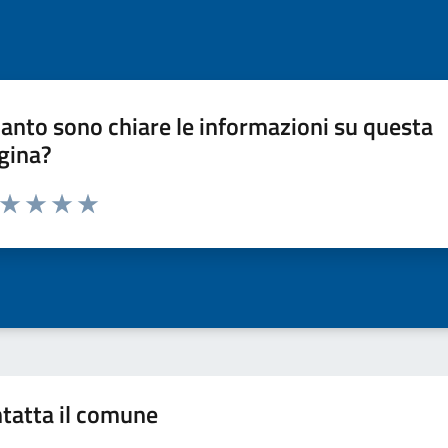
anto sono chiare le informazioni su questa
gina?
a da 1 a 5 stelle la pagina
ta 1 stelle su 5
Valuta 2 stelle su 5
Valuta 3 stelle su 5
Valuta 4 stelle su 5
Valuta 5 stelle su 5
tatta il comune