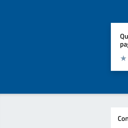
Qu
pa
Valut
Valu
Con