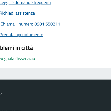
Leggi le domande frequenti
Richiedi assistenza
Chiama il numero 0981 550211
Prenota appuntamento
blemi in città
Segnala disservizio
e