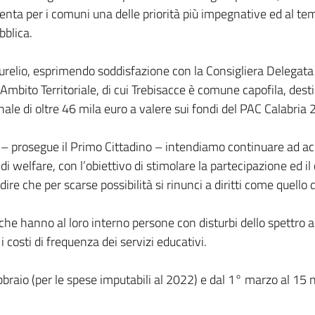
venta per i comuni una delle priorità più impegnative ed al tem
bblica.
urelio, esprimendo soddisfazione con la Consigliera Delegata 
l’Ambito Territoriale, di cui Trebisacce è comune capofila, desti
nale di oltre 46 mila euro a valere sui fondi del PAC Calabri
prosegue il Primo Cittadino – intendiamo continuare ad a
di welfare, con l’obiettivo di stimolare la partecipazione ed il
dire che per scarse possibilità si rinunci a diritti come quello d
 che hanno al loro interno persone con disturbi dello spettro 
i costi di frequenza dei servizi educativi.
febbraio (per le spese imputabili al 2022) e dal 1° marzo al 15