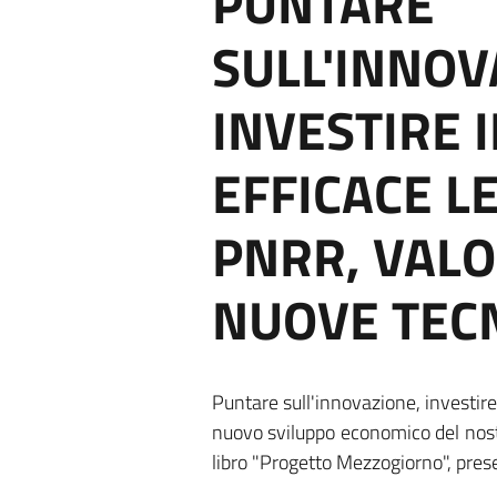
PUNTARE
SULL'INNOV
INVESTIRE 
EFFICACE L
PNRR, VALO
NUOVE TEC
Puntare sull'innovazione, investire
nuovo sviluppo economico del nostro
libro "Progetto Mezzogiorno", pres