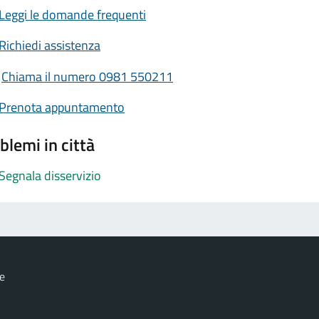
Leggi le domande frequenti
Richiedi assistenza
Chiama il numero 0981 550211
Prenota appuntamento
blemi in città
Segnala disservizio
e