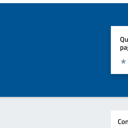
Qu
pa
Valut
Valu
Con