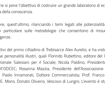
e si pone l'obiettivo di costruire un grande laboratorio di ecc
a della conoscenza.
e, quest'ultimo, rilanciando i temi legati alle potenzialità
in particolare sulle metodologie che consentono di misura
igenze.
ttivi del primo cittadino di Trebisacce Alex Aurelio, e ha vist
se personalità illustri, quali Florindo Rubettino, editore de
ionale Salesiani per il Sociale; Nicola Paldino, President
ll’ODCEC; Rosanna Mazzia, Presidente dell’Associazione 
; Paolo Innamorati, Dottore Commercialista; Prof. Franc
 S.E. Mons. Donato Oliverio, Vescovo di Lungro. L'evento è s