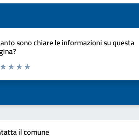
anto sono chiare le informazioni su questa
gina?
a da 1 a 5 stelle la pagina
ta 1 stelle su 5
Valuta 2 stelle su 5
Valuta 3 stelle su 5
Valuta 4 stelle su 5
Valuta 5 stelle su 5
tatta il comune