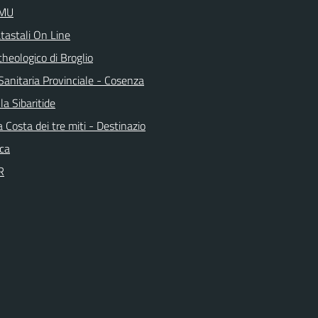
IMU
tastali On Line
heologico di Broglio
Sanitaria Provinciale - Cosenza
la Sibaritide
la Costa dei tre miti - Destinazio
ica
R