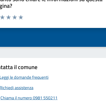
gina?
a da 1 a 5 stelle la pagina
ta 1 stelle su 5
Valuta 2 stelle su 5
Valuta 3 stelle su 5
Valuta 4 stelle su 5
Valuta 5 stelle su 5
tatta il comune
Leggi le domande frequenti
Richiedi assistenza
Chiama il numero 0981 550211