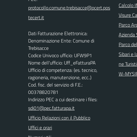
Calcolo 
Visure Ca
Parco Arc
Dati Fatturazione Elettronica:
Azienda 
Denominazione Ente: Comune di
Parco del
Trebisacce
Sibari e 
Codice Univoco ufficio: UFW9P1
Nome dell'ufficio: Uff_eFatturaPA
ne Turist
Ufficio di competenza: (es. tecnico,
W-MYSI
ragioneria, manutenzione, ecc..)
Cod. fisc. del servizio di F.E.:
00378820781
Indirizzo PEC a cui destinare i files:
sdi01@pec.fatturapa.it
Ufficio Relazioni con il Pubblico
Uffici e orari