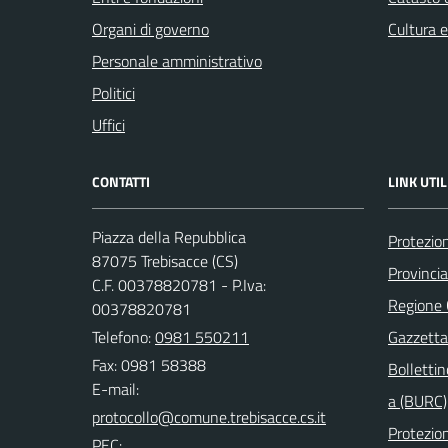
Organi di governo
Cultura 
Personale amministrativo
Politici
Uffici
CONTATTI
LINK UTIL
Piazza della Repubblica
Protezion
87075 Trebisacce (CS)
Provinci
C.F. 00378820781 - P.Iva:
Regione
00378820781
Telefono:
0981 550211
Gazzetta 
Fax: 0981 58388
Bollettin
E-mail:
a (BURC)
Protezion
PEC: