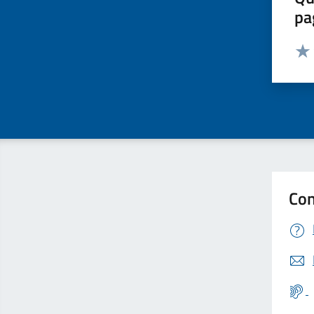
pa
Valut
Valu
Con