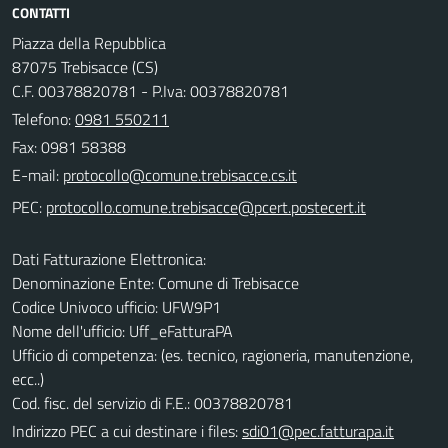
CONTATTI
Piazza della Repubblica
87075 Trebisacce (CS)
C.F. 00378820781 - P.Iva: 00378820781
Telefono:
0981 550211
Fax: 0981 58388
E-mail:
PEC:
Dati Fatturazione Elettronica:
Denominazione Ente: Comune di Trebisacce
Codice Univoco ufficio: UFW9P1
Nome dell'ufficio: Uff_eFatturaPA
Ufficio di competenza: (es. tecnico, ragioneria, manutenzione,
ecc..)
Cod. fisc. del servizio di F.E.: 00378820781
Indirizzo PEC a cui destinare i files:
sdi01@pec.fatturapa.it