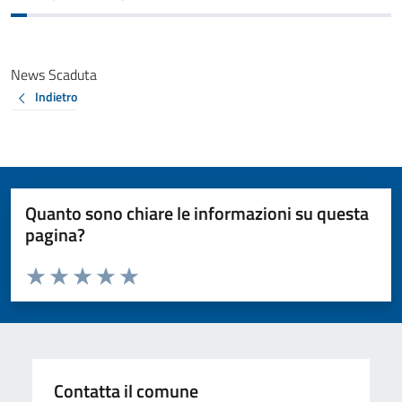
News Scaduta
Indietro
Quanto sono chiare le informazioni su questa
pagina?
Valuta da 1 a 5 stelle la pagina
Valuta 1 stelle su 5
Valuta 2 stelle su 5
Valuta 3 stelle su 5
Valuta 4 stelle su 5
Valuta 5 stelle su 5
Contatta il comune