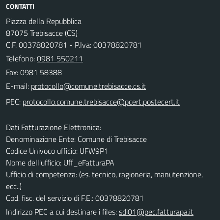
CONTATTI
Piazza della Repubblica
87075 Trebisacce (CS)
C.F. 00378820781 - P.Iva: 00378820781
Telefono:
0981 550211
Fax: 0981 58388
E-mail:
PEC:
Dati Fatturazione Elettronica:
Denominazione Ente: Comune di Trebisacce
Codice Univoco ufficio: UFW9P1
Nome dell'ufficio: Uff_eFatturaPA
Ufficio di competenza: (es. tecnico, ragioneria, manutenzione,
ecc..)
Cod. fisc. del servizio di F.E.: 00378820781
Indirizzo PEC a cui destinare i files:
sdi01@pec.fatturapa.it