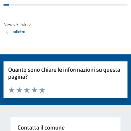
News Scaduta
Indietro
Quanto sono chiare le informazioni su questa
pagina?
Valuta da 1 a 5 stelle la pagina
Valuta 1 stelle su 5
Valuta 2 stelle su 5
Valuta 3 stelle su 5
Valuta 4 stelle su 5
Valuta 5 stelle su 5
Contatta il comune